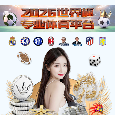
注册入口
ky体育app官网登录入口
APP
与网页版入口｜畅享全球体育
赛事与数据服务
欢迎访问
ky体育app官网登录入口
，提供全面覆
盖足球、篮球、电竞等项目的赛事资讯与数据内
容， 支持
APP下载
与
网页使用
，每日同步更新
千场比赛，聚焦热门体育内容， 助您轻松获取
赛事动态，掌握比赛节奏。