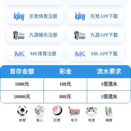
总冠军，这不仅让球队上下欢呼雀跃，也让无数“沪
蜜”感慨万分。然而，细究夺冠背后的关键因素，一个
名字意外成为球迷热议的焦点——前国手卢伟。据
悉，卢伟曾在赛季中主动向上海队示好，提出加盟意
向，但被主教练李春江婉拒。如今，随着上海队捧起
奖杯，不少球迷调侃道：“幸亏他没来，否则球队的化
学反应可能真被破坏了。”本文将从球队战术、更衣室
氛围和长远规划三个维度，拆解卢伟被拒如何成为上
海本赛季夺冠的隐形推手。